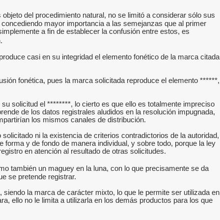
 objeto del procedimiento natural, no se limitó a considerar sólo sus
s y concediendo mayor importancia a las semejanzas que al primer
simplemente a fin de establecer la confusión entre estos, es
.
produce casi en su integridad el elemento fonético de la marca citada
usión fonética, pues la marca solicitada reproduce el elemento ******,
solicitud el ********, lo cierto es que ello es totalmente impreciso
prende de los datos registrales aludidos en la resolución impugnada,
mpartirían los mismos canales de distribución.
olicitado ni la existencia de criterios contradictorios de la autoridad,
de forma y de fondo de manera individual, y sobre todo, porque la ley
gistro en atención al resultado de otras solicitudes.
mo también un maguey en la luna, con lo que precisamente se da
ue se pretende registrar.
a, siendo la marca de carácter mixto, lo que le permite ser utilizada en
 ello no le limita a utilizarla en los demás productos para los que