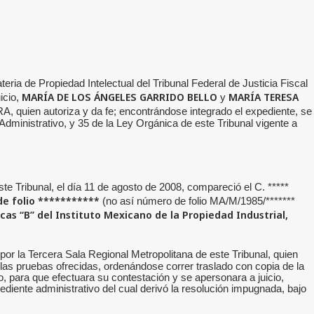
ria de Propiedad Intelectual del Tribunal Federal de Justicia Fiscal
MARÍA DE LOS ÁNGELES GARRIDO BELLO
MARÍA TERESA
icio,
y
quien autoriza y da fe; encontrándose integrado el expediente, se
dministrativo, y 35 de la Ley Orgánica de este Tribunal vigente a
e Tribunal, el día 11 de agosto de 2008, compareció el C. *****
de folio
***********
(no así número de folio MA/M/1985/*******
as “B” del Instituto Mexicano de la Propiedad Industrial,
or la Tercera Sala Regional Metropolitana de este Tribunal, quien
 las pruebas ofrecidas, ordenándose correr traslado con copia de la
o, para que efectuara su contestación y se apersonara a juicio,
diente administrativo del cual derivó la resolución impugnada, bajo