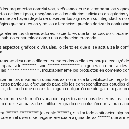
tó los argumentos correlativos, señalando, que al comparar los signos
os de los signos, apegándose a los criterios judiciales obligatorio
que que se hayan dejado de observar los signos en su integridad, sino 
co que sólo éstas y no las diferencias, pueden derivar la confusión
 elementos diferenciadores, lo cierto es que la marcas solicitada re
el público consumidor como una derivación marcaria.
spectos gráficos o visuales, lo cierto es que si se actualiza la conf
d.
as se destinan a diferentes mercados o clientes porque excluyó de su 
mpara sólo ********, sino ******* *********** en general, como se des
de las ******* ***********, indudablemente los productos en comento co
an en las mismas circunstancias no implica la viabilidad del registro s
l caso particular, efectuando para ello los correspondientes estudios 
ro; de modo que no existe ninguna obligación de otorgar o negar un re
su marca se formuló evocando aspectos de copas de cerros, así co
aro que se actualiza la similitud en grado de confusión con la marca q
l ******* *********** (excepto *******), sin limitarlo a situación algun
ue en el diseño se haga referencia a alguna de las ******* que ampara,