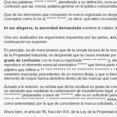
Que las palabras ****** * ******, atendiendo a su definición, evoc
confusión que las mimas pudiera generar en el público consumidor
Que de los elementos que componen la marca registrada se desprende u
conceptos como lo es la ****** ******, es decir, que tales circunst
En sus alegatos, la autoridad demandada
sostiene la validez 
est
Una vez analizados los argumentos expuestos por las partes,
continuación se exponen:
En principio, es de mencionarse que de la simple lectura de la resol
de la Propiedad Industrial, se desprende que la causa medular por l
grado de confusión
con la marca registrada ****** ** ****** (y di
reproduce el elemento esencial nominativo ****** que forma parte de
** *** ****** ** ** ******** ******* * *
adjetivo que refiere a
variantes marcarias procedentes de un mismo titular, y que si bie
elemento de mayor fuerza distintiva dentro de las marcas que cu
Aunado a lo anterior, se señala que dicha similitud en grado de 
no obstando que mediante la contestación de impedimento legal, se
*********** preparadas a base de ********, ello no es suficiente par
**** ** *** **** **********, * ******* ************ *** ************,
como anterioridad; por lo que de concederse la marca solicitada, 
Ahora bien, el artículo 90, fracción XVI, de la Ley de la Propiedad 