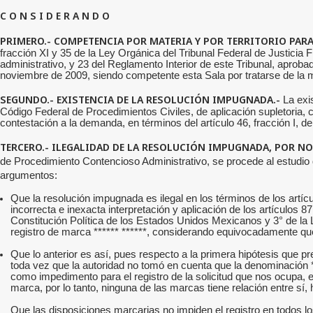
C O N S I D E R A N D O
PRIMERO.- COMPETENCIA POR MATERIA Y POR TERRITORIO PAR
fracción XI y 35 de la Ley Orgánica del Tribunal Federal de Justicia F
administrativo, y 23 del Reglamento Interior de este Tribunal, aproba
noviembre de 2009, siendo competente esta Sala por tratarse de la mat
SEGUNDO.- EXISTENCIA DE LA RESOLUCIÓN IMPUGNADA.-
La exis
Código Federal de Procedimientos Civiles, de aplicación supletoria, 
contestación a la demanda, en términos del artículo 46, fracción I, 
TERCERO.- ILEGALIDAD DE LA RESOLUCIÓN IMPUGNADA, POR N
de Procedimiento Contencioso Administrativo, se procede al estudio
argumentos:
Que la resolución impugnada es ilegal en los términos de los artí
incorrecta e inexacta interpretación y aplicación de los artículos 87
Constitución Política de los Estados Unidos Mexicanos y 3° de la
registro de marca ****** ******, considerando equivocadamente que
Que lo anterior es así, pues respecto a la primera hipótesis que pre
toda vez que la autoridad no tomó en cuenta que la denominación **
como impedimento para el registro de la solicitud que nos ocupa, es
marca, por lo tanto, ninguna de las marcas tiene relación entre sí
Que las disposiciones marcarias no impiden el registro en todo