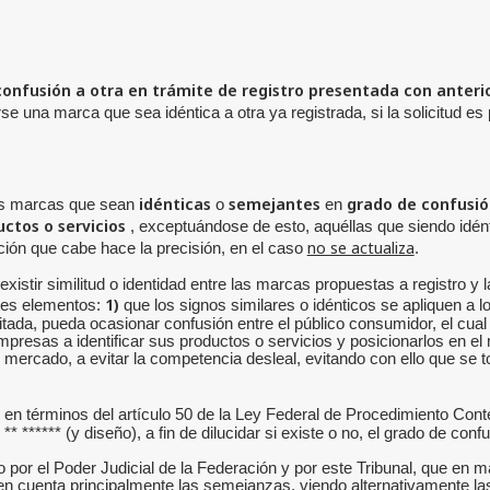
nfusión a otra en trámite de registro presentada con anterior
se una marca que sea idéntica a otra ya registrada, si la solicitud es 
idénticas
semejantes
grado de confusió
las marcas que sean
o
en
uctos o servicios
, exceptuándose de esto, aquéllas que siendo idént
no se actualiza
uación que cabe hace la precisión, en el caso
.
xistir similitud o identidad entre las marcas propuestas a registro y l
1)
ntes elementos:
que los signos similares o idénticos se apliquen a 
ada, pueda ocasionar confusión entre el público consumidor, el cual i
empresas a identificar sus productos o servicios y posicionarlos en 
mercado, a evitar la competencia desleal, evitando con ello que se 
, en términos del artículo 50 de la Ley Federal de Procedimiento Cont
** ****** (y diseño), a fin de dilucidar si existe o no, el grado de co
 por el Poder Judicial de la Federación y por este Tribunal, que en m
 cuenta principalmente las semejanzas, viendo alternativamente la