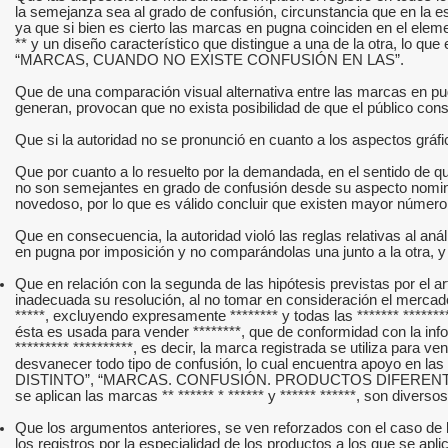
la semejanza sea al grado de confusión, circunstancia que en la e
ya que si bien es cierto las marcas en pugna coinciden en el eleme
** y un diseño característico que distingue a una de la otr
“MARCAS, CUANDO NO EXISTE CONFUSIÓN EN LAS”.
Que de una comparación visual alternativa entre las marcas en pug
generan, provocan que no exista posibilidad de que el público con
Que si la autoridad no se pronunció en cuanto a los aspectos gráf
Que por cuanto a lo resuelto por la demandada, en el sentido de q
no son semejantes en grado de confusión desde su aspecto nominal,
novedoso, por lo que es válido concluir que existen mayor número 
Que en consecuencia, la autoridad violó las reglas relativas al an
en pugna por imposición y no comparándolas una junto a la otra, y
Que en relación con la segunda de las hipótesis previstas por el ar
inadecuada su resolución, al no tomar en consideración el mercado y
*****, excluyendo expresamente ******** y todas las ******* ******
ésta es usada para vender ********, que de conformidad con la informa
********* **********, es decir, la marca registrada se utiliza para 
desvanecer todo tipo de confusión, lo cual encuentra apo
DISTINTO”, “MARCAS. CONFUSIÓN. PRODUCTOS DIFERENTES”, 
se aplican las marcas ** ****** * ****** y ****** ******, son diversos
Que los argumentos anteriores, se ven reforzados con el caso de 
los registros por la especialidad de los productos a los que se apli