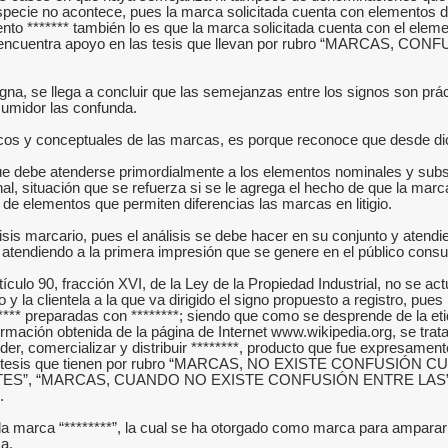
specie no acontece, pues la marca solicitada cuenta con elementos de 
nto ******* también lo es que la marca solicitada cuenta con el elem
a, lo que encuentra apoyo en las tesis que llevan por rubro “M
na, se llega a concluir que las semejanzas entre los signos son prá
sumidor las confunda.
icos y conceptuales de las marcas, es porque reconoce que desde dich
ue debe atenderse primordialmente a los elementos nominales y subsi
 situación que se refuerza si se le agrega el hecho de que la marca
de elementos que permiten diferencias las marcas en litigio.
álisis marcario, pues el análisis se debe hacer en su conjunto y aten
 atendiendo a la primera impresión que se genere en el público cons
tículo 90, fracción XVI, de la Ley de la Propiedad Industrial, no se ac
 la clientela a la que va dirigido el signo propuesto a registro, pues
***** preparadas con ********; siendo que como se desprende de la eti
ción obtenida de la página de Internet www.wikipedia.org, se trata de u
vender, comercializar y distribuir ********, producto que fue expresame
yo en las tesis que tienen por rubro “MARCAS, NO EXISTE CO
“MARCAS, CUANDO NO EXISTE CONFUSIÓN ENTRE LAS”; por lo qu
.
la marca “********”, la cual se ha otorgado como marca para amparar
ca.