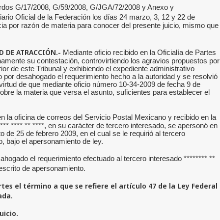
rdos G/17/2008, G/59/2008, G/JGA/72/2008 y Anexo y
iario Oficial de la Federación los días 24 marzo, 3, 12 y 22 de
ia por razón de materia para conocer del presente juicio, mismo que
AD DE
ATRACCIÓN.-
Mediante oficio recibido en la Oficialía de Partes
amente su contestación, controvirtiendo los agravios propuestos por
rior de este Tribunal y exhibiendo el expediente administrativo
o por desahogado el requerimiento hecho a la autoridad y se resolvió
en virtud de que mediante oficio número 10-34-2009 de fecha 9 de
obre la materia que versa el asunto, suficientes para establecer el
n la oficina de correos del Servicio Postal Mexicano y recibido en la
** **** ** ****, en su carácter de tercero interesado, se apersonó en
 de 25 de febrero 2009, en el cual se le requirió al tercero
o, bajo el apersonamiento de ley.
ahogado el requerimiento efectuado al tercero interesado ******** **
u escrito de apersonamiento.
rtes el término a que se refiere el artículo 47 de la Ley Federal
ada.
uicio.