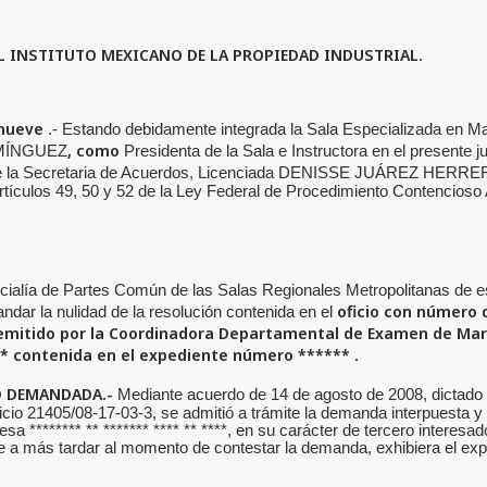
 INSTITUTO MEXICANO DE LA PROPIEDAD INDUSTRIAL.
 nueve
.- Estando debidamente integrada la Sala Especializada en Mate
, como
MÍNGUEZ
Presidenta de la Sala e Instructora en el presente ju
 de la Secretaria de Acuerdos, Licenciada DENISSE JUÁREZ HERRERA, 
rtículos 49, 50 y 52 de la Ley Federal de Procedimiento Contencioso A
icialía de Partes Común de las Salas Regionales Metropolitanas de est
oficio con número 
ndar la nulidad de la resolución contenida en el
, emitido por la Coordinadora Departamental de Examen de Marc
**
contenida en el expediente número
******
.
AD DEMANDADA.-
Mediante acuerdo de 14 de agosto de 2008, dictado p
icio 21405/08-17-03-3, se admitió a trámite la demanda interpuesta y
******** ** ******* **** ** ****, en su carácter de tercero interesad
e a más tardar al momento de contestar la demanda, exhibiera el expe