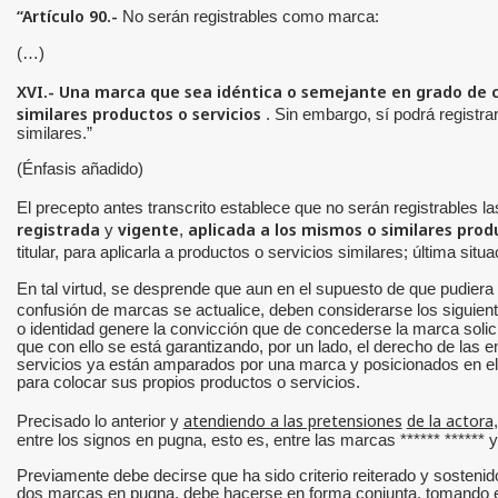
“Artículo 90.-
No serán registrables como marca:
(…)
XVI.-
Una marca que sea idéntica o semejante en grado de co
similares productos o servicios
. Sin embargo, sí podrá registrar
similares.”
(Énfasis añadido)
El precepto antes transcrito establece que no serán registrables 
registrada
vigente
aplicada a los mismos o similares prod
y
,
titular, para aplicarla a productos o servicios similares; última sit
En tal virtud, se desprende que aun en el supuesto de que pudiera e
confusión de marcas se actualice, deben considerarse los siguie
o identidad genere la convicción que de concederse la marca solicit
que con ello se está garantizando, por un lado, el derecho de las 
servicios ya están amparados por una marca y posicionados en el 
para colocar sus propios productos o servicios.
atendiendo a las pretensiones
de la actora
Precisado lo anterior y
entre los signos en pugna, esto es, entre las marcas ****** ****** y 
Previamente debe decirse que ha sido criterio reiterado y sostenido
dos marcas en pugna, debe hacerse en forma conjunta, tomando en