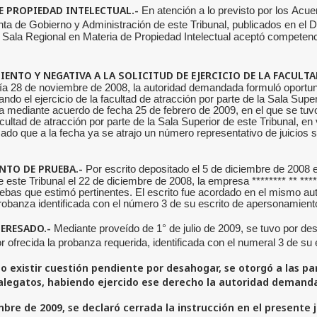
DE PROPIEDAD INTELECTUAL.-
En atención a lo previsto
por los
Acue
unta de Gobierno y Administración de este Tribunal, publicados en el D
 Sala Regional en Materia de Propiedad Intelectual aceptó competenc
ENTO Y NEGATIVA A LA SOLICITUD DE EJERCICIO DE LA FACULT
día 28 de noviembre de 2008, la autoridad demandada formuló oportun
ando el ejercicio de la facultad de atracción por parte de la Sala Supe
da mediante acuerdo de fecha 25 de febrero de 2009, en el que se tuv
facultad de atracción por parte de la Sala Superior de este Tribunal, 
mado que a la fecha ya se atrajo un número representativo de juicios s
NTO DE PRUEBA.-
Por escrito depositado el 5 de diciembre de 2008 e
ste Tribunal el 22 de diciembre de 2008, la empresa ******** ** *****
ruebas que estimó pertinentes. El escrito fue acordado en el mismo auto
 probanza identificada con el número 3 de su escrito de apersonamient
TERESADO.-
Mediante proveído de 1° de julio de 2009, se tuvo por des
por ofrecida la probanza requerida, identificada con el numeral 3 de s
 no existir cuestión pendiente por desahogar, se otorgó a las pa
alegatos, habiendo ejercido ese derecho la autoridad demand
bre de 2009, se declaró cerrada la instrucción en el presente j