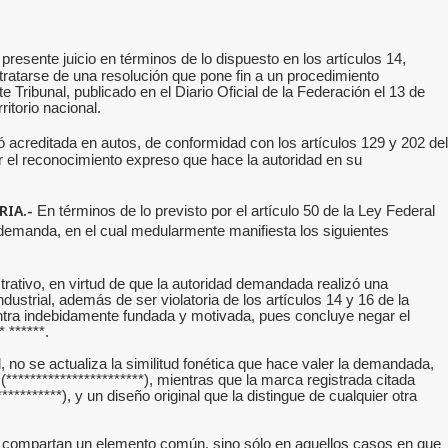
resente juicio en términos de lo dispuesto en los artículos 14,
l tratarse de una resolución que pone fin a un procedimiento
Tribunal, publicado en el Diario Oficial de la Federación el 13 de
itorio nacional.
ó acreditada en autos, de conformidad con los artículos 129 y 202 del
or el reconocimiento expreso que hace la autoridad en su
RIA.-
En términos de lo previsto por el artículo 50 de la Ley Federal
demanda, en el cual medularmente manifiesta los siguientes
rativo, en virtud de que la autoridad demandada realizó una
ndustrial, además de ser violatoria de los artículos 14 y 16 de la
ntra indebidamente fundada y motivada, pues concluye negar el
 ******.
l, no se actualiza la similitud fonética que hace valer la demandada,
**********************), mientras que la marca registrada citada
*******), y un diseño original que la distingue de cualquier otra
 compartan un elemento común, sino sólo en aquellos casos en que