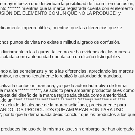
mayor fuerza que desvirtúan la posibilidad de incurrir en confusión,
ento ******* mientras que la marca registrada cuenta con el elemento
ARCAS, CONFUSIÓN DE. ELEMENTO COMÚN QUE NO LA PRODUCE” y
cticamente imperceptibles, mientras que las diferencias que se
os puntos de vista no existe similitud al grado de confusión.
diariamente a las figuras, tal como se ha evidenciado, las marcas
 citada como anterioridad cuenta con un diseño distinguible y
diendo a las semejanzas y no a las diferencias, apreciando las marcas
umidor, no como ilegalmente lo realizó la autoridad demandada.
tualiza la confusión marcaria, ya que la autoridad motivó de forma
 la marca ****** ******, se solicitó para amparar productos tales como
queta del diseño de la marca registrada citada como anterioridad,
n ***** ********* ********** ** ****** (******)* ******** * ** ****
nte excluido del alcance de la marca solicitada, precisamente para
NFUSIÓN CUANDO LOS PRODCUTOS QUE AMPARAN SON PARA USO
e la demandada debió concluir que los productos a los que
 productos incluso de la misma clase, sin embargo, se han otorgado