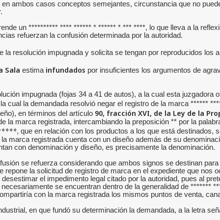
an en ambos casos conceptos semejantes, circunstancia que no puede s
.
n ********** **** ****** * ****** * *** ****, lo que lleva a la reflexi
ancias refuerzan la confusión determinada por la autoridad.
de la resolución impugnada y solicita se tengan por reproducidos los
a Sala
infundados
estima
por insuficientes los argumentos de agrav
ución impugnada (fojas 34 a 41 de autos), a la cual esta juzgadora oto
a cual la demandada resolvió negar el registro de la marca ****** ****
90, fracción XVI, de la Ley de la Pr
seño), en términos del artículo
 la marca registrada, intercambiando la preposición ** por la palabra 
*****
, que en relación con los productos a los que está destinados, s
n la marca registrada cuenta con un diseño además de su denominación
entan con denominación y diseño, es precisamente la denominación.
confusión se refuerza considerando que ambos signos se destinan par
 repone la solicitud de registro de marca en el expediente que nos o
a desestimar el impedimento legal citado por la autoridad, pues al pre
 éstos necesariamente se encuentran dentro de la generalidad de *******
compartiría con la marca registrada los mismos puntos de venta, cana
Industrial, en que fundó su determinación la demandada, a la letra señ