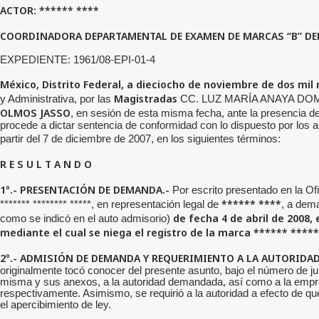
ACTOR:
****** ****
COORDINADORA DEPARTAMENTAL DE EXAMEN DE MARCAS “B” DEL
EXPEDIENTE: 1961/08-EPI-01-4
México, Distrito Federal, a dieciocho de noviembre de dos mil
Magistradas
y Administrativa, por las
CC.
LUZ MARÍA ANAYA DO
OLMOS JASSO
, en sesión de esta misma fecha, ante la presencia
procede a dictar sentencia de conformidad con lo dispuesto por los a
partir del 7 de diciembre de 2007, en los siguientes términos:
R E S U L T A N D O
1º.- PRESENTACIÓN DE DEMANDA.-
Por escrito presentado en la Of
****** ****
******* ******** *****, en representación legal de
, a dema
de fecha 4 de abril de 2008
como se indicó en el auto admisorio)
mediante el cual se niega el registro de la marca
****** ****
2º.- ADMISIÓN DE DEMANDA Y REQUERIMIENTO A LA AUTORID
originalmente tocó conocer del presente asunto, bajo el número de ju
misma y sus anexos, a la autoridad demandada, así como a la empresa 
respectivamente. Asimismo, se requirió a la autoridad a efecto de qu
el apercibimiento de ley.