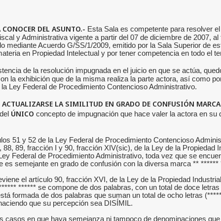
A CONOCER DEL ASUNTO.-
Esta Sala es competente para resolver el p
iscal y Administrativa vigente a partir del 07 de diciembre de 2007, a
do mediante Acuerdo G/SS/1/2009, emitido por la Sala Superior de este 
eria en Propiedad Intelectual y por tener competencia en todo el terr
tencia de la resolución impugnada en el juicio en que se actúa, qued
con la exhibición que de la misma realiza la parte actora, así como p
de la Ley Federal de Procedimiento Contencioso Administrativo.
O ACTUALIZARSE LA SIMILITUD EN GRADO DE CONFUSIÓN MARCA
ÚNICO
 del
concepto de impugnación que hace valer la actora en su 
culos 51 y 52 de la Ley Federal de Procedimiento Contencioso Administ
, 88, 89, fracción I y 90, fracción XIV(sic), de la Ley de la Propiedad I
 Ley Federal de Procedimiento Administrativo, toda vez que se encue
 es semejante en grado de confusión con la diversa marca ** ****** *
viene el artículo 90, fracción XVI, de la Ley de la Propiedad Industria
**** ****** se compone de dos palabras, con un total de doce letras (*
tá formada de dos palabras que suman un total de ocho letras (********
, haciendo que su percepción sea DISÍMIL.
s los casos en que haya semejanza ni tampoco de denominaciones que