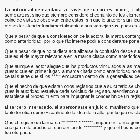
La autoridad demandada, a través de su contestación
, refu
semejanzas, sino que siempre consideró el conjunto de los element
golpe de vista se observan entre estos; sin que lo anterior signifi
menester atender fundamentalmente a sus semejanzas, pues es lógi
Que a pesar de que a consideración de la actora, la marca contenga
como anterioridad, por lo que fácilmente podría considerarse por 
Que a pesar de que no pudiera actualizarse la confusión desde sus a
que es el de mayor relevancia en la marca citada como anteriorida
Que aunque el actor alegue que los productos vinculados a las marc
puesto que en primer lugar, la marca citada como anterioridad no a
de tal suerte que si los ***** encuadran dentro de la generalidad 
Que el hecho de que existan otros registros que a su criterio se ubic
pues la autoridad resuelve cada solicitud de registro, atendiendo a
establece el procedimiento para impugnar la concesión de un regist
El tercero interesado, al apersonarse en juicio,
manifestó que 
tanto fonética como visualmente la idea de lo alto, por lo que es cl
Que el registro de la marca ** ****** * ****** ampara en forma genera
una gama de productos con contenido ********** y que el hecho de q
fue otorgada.