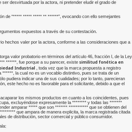
er desvirtuada por la actora, ni pretender eludir el grado de
ón de “***** ***** ***** ** ******”, evocando con ello semejantes
 argumentos expuestos a través de su contestación.
io hechos valer por la actora, conforme a las consideraciones que a
rga valor probatorio en términos del artículo 46, fracción I, de la Ley
similitud fonética en
** ******, fue porque a su parecer, existe
opiedad Industrial
, toda vez que la marca propuesta a registro
******, la cual no es un vocablo distintivo, pues se trata de un
ólo pudiera indicar una de sus cualidades; por lo tanto, parecieran
, este hecho no es favorable para el solicitante, debido a que el
a acaparar los mismos productos en cuanto a los coincidentes, pues
cupa, excluyéndose expresamente la ******** y todas las *******
tender amparar ***** que son ******* *********** que se obtienen del
 *********** que ampara de manera explicita, la marca registrada citada
les de distribución, sector comercial y público consumidor.
ala: