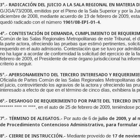
3º.- RADICACIÓN DEL JUICIO A LA SALA REGIONAL EN MATERIA 
G/JGA/73/2008,
emitidos por el Pleno de la Sala Superior y por la J
diciembre de 2008, mediante acuerdo de 19 de febrero de 2009, esta
1961/08-EPI-01-4
quedó radicado con el número
.
4º.- CONTESTACIÓN DE DEMANDA, CUMPLIMIENTO DE REQUERIMI
Común de las Salas Regionales Metropolitanas de este Tribunal, el 
la parte actora, ofreciendo las pruebas que estimó pertinentes, solicit
requerido en el auto admisorio. Contestación que se tuvo por admiti
no ha lugar a acordar de conformidad la solicitud del ejercicio de la 
febrero de 2009, el Presidente de este órgano jurisdiccional ha infor
criterio a seguir.
5º.- APERSONAMIENTO DEL TERCERO INTERESADO Y REQUERIMIE
Oficialía de Partes Común de las Salas Regionales Metropolitanas de e
el juicio, controvirtiendo los agravios de la actora y ofreciendo las p
interesado a efecto de que en el término de cinco días, exhibiera la
6º.- DESAHOGO DE REQUERIMIENTO POR PARTE DEL TERCERO IN
******* **** ** ****, en el auto de 25 de febrero de 2009, teniéndose 
7º.- TÉRMINO DE ALEGATOS.-
julio de 2009, y al
Por auto de 6 de
de Procedimiento Contencioso Administrativo, para formular 
8º.- CIERRE DE INSTRUCCIÓN.-
17 de noviem
Mediante proveído de