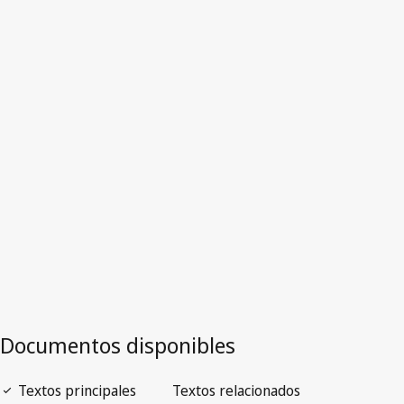
Letonia
Versión obsoleta.
Véase
Es reemplazado por
más abajo.