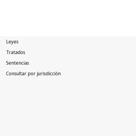
India
Texto derogado
Este texto ha sido modificado y todavía no se
dispone de una versión consolidada en WIPO Lex.
Véase
Textos relacionados / Modificada por
más abajo