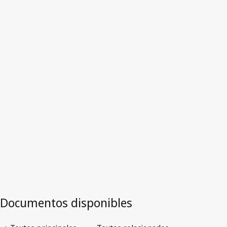
Versión obsoleta.
Ir a la versión más reciente en WIPO Lex