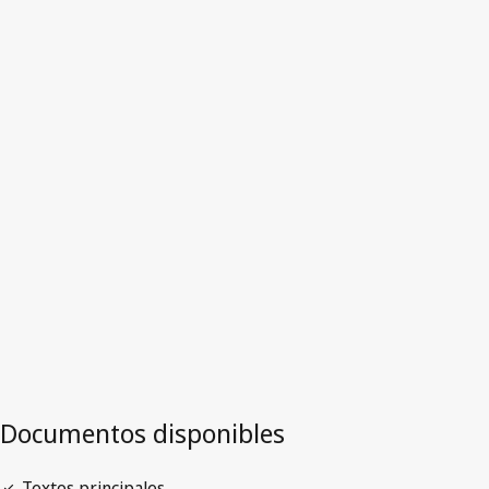
República
Democrática Popular
Lao
Versión más reciente en WIPO Lex