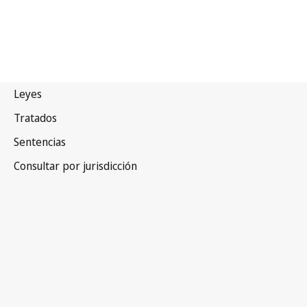
Sudán