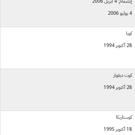
ام: 4 أبريل 2006
با
بر 1994
ت ديفوار
بر 1994
ستاريكا
بر 1995