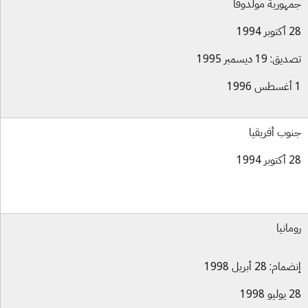
هورية مولدوفا
بر 1994
ق: 19 ديسمبر 1995
وب أفريقيا
بر 1994
مانيا
ام: 28 أبريل 1998
و 1998