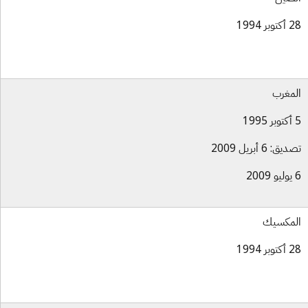
بر 1994
مغرب
ق: 6 أبريل 2009
مكسيك
بر 1994