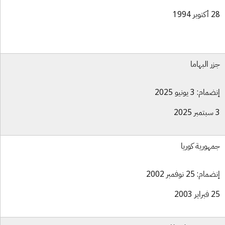
بر 1994
ر البهاما
ام: 3 يونيو 2025
هورية كوريا
ام: 25 نوفمبر 2002
ير 2003