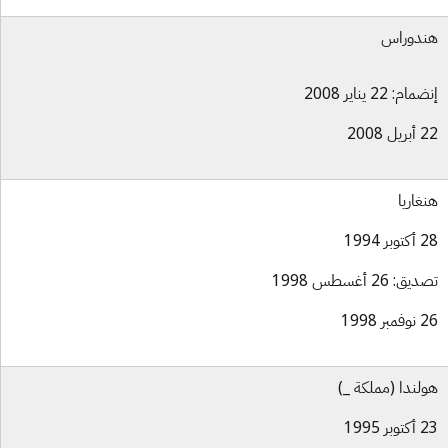
دوراس
ام: 22 يناير 2008
ل 2008
غاريا
بر 1994
ق: 26 أغسطس 1998
بر 1998
لندا (مملكة _)
بر 1995