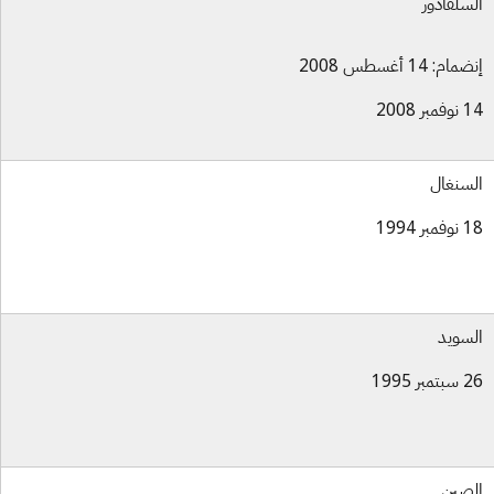
سلفادور
ام: 14 أغسطس 2008
بر 2008
سنغال
بر 1994
سويد
بر 1995
صين