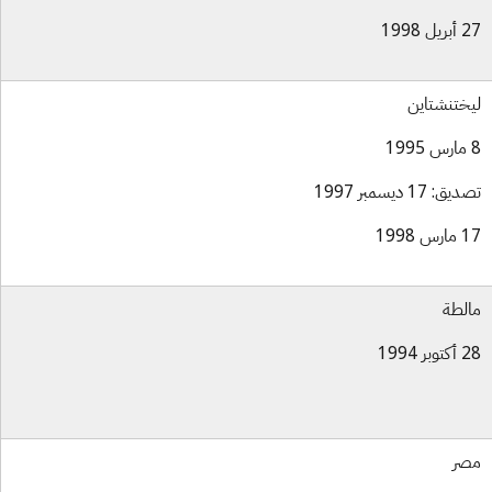
ل 1998
ختنشتاين
ق: 17 ديسمبر 1997
س 1998
لطة
بر 1994
ر