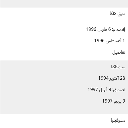
ي لانكا
ام: 6 مارس 1996
اصيل
وفاكيا
بر 1994
ق: 9 أبريل 1997
وفينيا