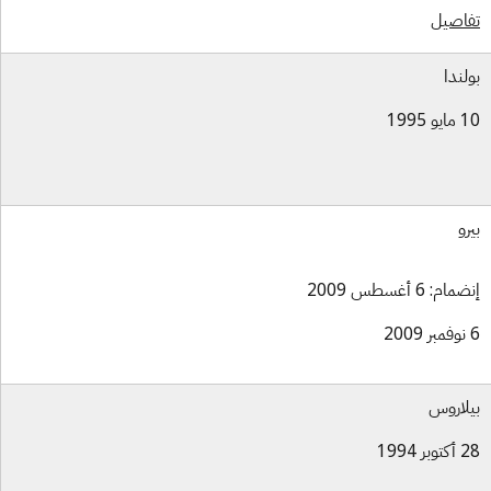
اصيل
لندا
و 1995
رو
ام: 6 أغسطس 2009
لاروس
بر 1994