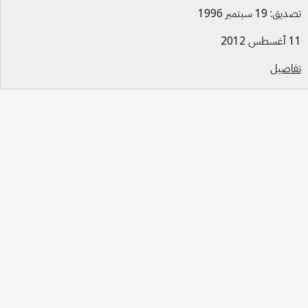
ق: 19 سبتمبر 1996
س 2012
اصيل