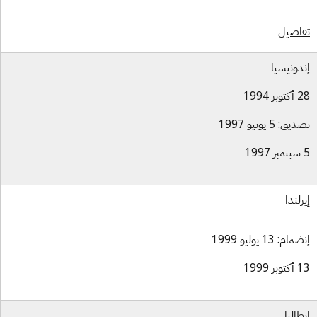
اصيل
دونيسيا
بر 1994
ق: 5 يونيو 1997
رلندا
ام: 13 يوليو 1999
بر 1999
طاليا