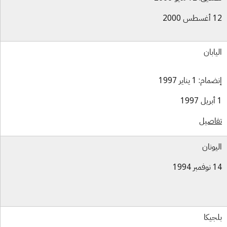
س 2000
يابان
ام: 1 يناير 1997
اصيل
يونان
بر 1994
جيكا