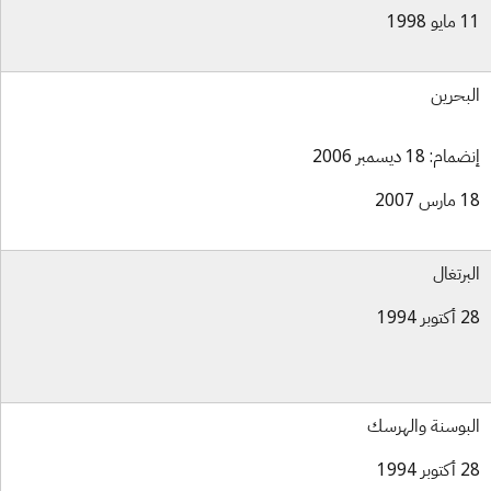
و 1998
بحرين
ام: 18 ديسمبر 2006
س 2007
برتغال
بر 1994
بوسنة والهرسك
بر 1994