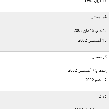
ل 1997
رغيزستان
ام: 15 مايو 2002
س 2002
زاخستان
ام: 7 أغسطس 2002
واتيا