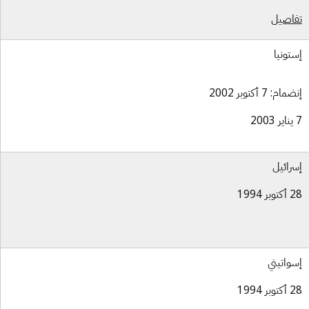
اصيل
تونيا
ام: 7 أكتوبر 2002
رائيل
بر 1994
واتيني
بر 1994