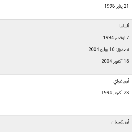
ر 1998
مانيا
ق: 16 يوليو 2004
بر 2004
روغواي
بر 1994
زبكستان