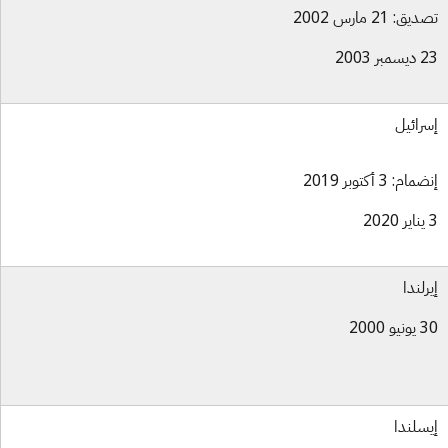
ق: 21 مارس 2002
بر 2003
رائيل
ام: 3 أكتوبر 2019
رلندا
و 2000
سلندا