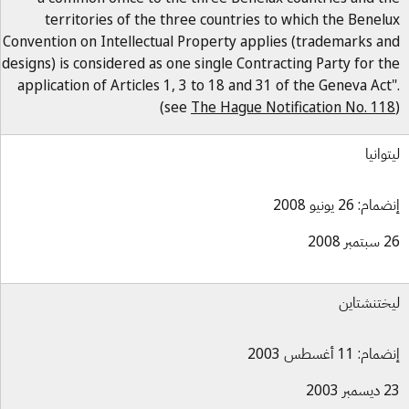
territories of the three countries to which the Benel
Convention on Intellectual Property applies (trademarks a
designs) is considered as one single Contracting Party for t
application of Articles 1, 3 to 18 and 31 of the Geneva Act
(see
The Hague Notification No. 11
توانيا
ام: 26 يونيو 2008
بر 2008
ختنشتاين
ام: 11 أغسطس 2003
بر 2003