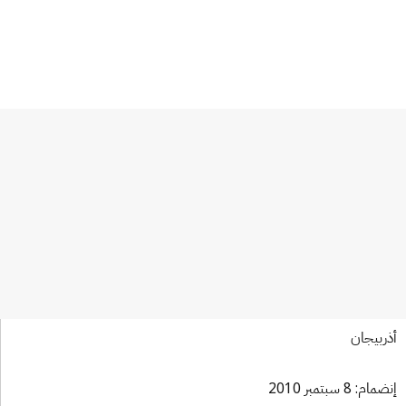
اتفاق لاهاي
وثيقة جنيف لسنة 1999
وع الأعضاء: 79)
ربيجان
ام: 8 سبتمبر 2010