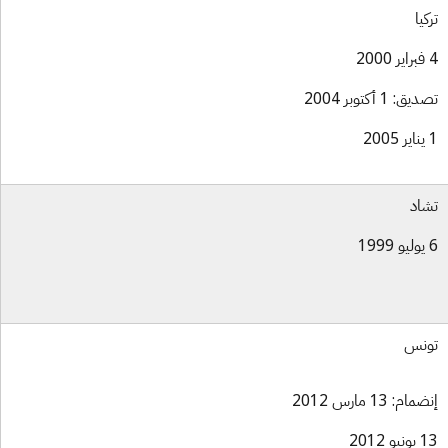
كيا
ق: 1 أكتوبر 2004
اد
نس
ام: 13 مارس 2012
و 2012