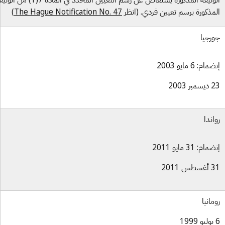
مذكورة برسم تعيين فردي. (انظر
The Hague Notification No. 47
)
رجيا
ام: 6 مايو 2003
بر 2003
اندا
ام: 31 مايو 2011
س 2011
مانيا