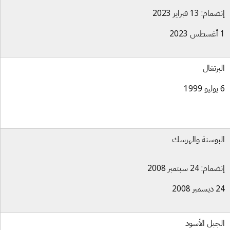
ام: 13 فبراير 2023
برتغال
بوسنة والهرسك
ام: 24 سبتمبر 2008
بر 2008
جبل الأسود