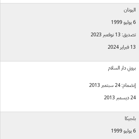
يونان
ق: 13 نوفمبر 2023
ير 2024
وني دار السلام
ام: 24 سبتمبر 2013
بر 2013
جيكا