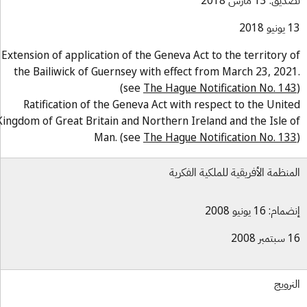
ق: 13 مارس 2018
و 2018
Extension of application of the Geneva Act to the territory 
the Bailiwick of Guernsey with effect from March 23, 202
(see
The Hague Notification No. 14
Ratification of the Geneva Act with respect to the Unit
Kingdom of Great Britain and Northern Ireland and the Isle 
Man. (see
The Hague Notification No. 13
منظمة الأفريقية للملكية الفكرية
ام: 16 يونيو 2008
بر 2008
نرويج