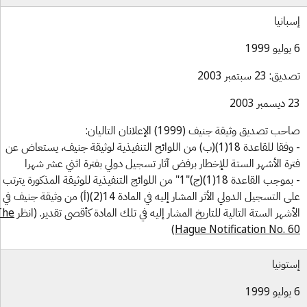
بانيا
ق: 23 سبتمبر 2003
بر 2003
ب تصديق وثيقة جنيف (1999) الإعلانان التاليان:
- وفقا للقاعدة 18(1)(ب) من اللوائح التنفيذية لوثيقة جنيف، يستعاض عن
رة الأشهر الستة للإخطار برفض آثار تسجيل دولي بفترة اثني عشر شهرا
- بموجب القاعدة 18(1)(ج)"1" من اللوائج التنفيذية للوثيقة المذكورة يترتب
على التسجيل الدولي الأثر المشار إليه في المادة 14(2)(أ) من وثيقة جنيف في
أشهر الستة التالية للتاريخ المشار إليه في تلك المادة كأقصى تقدير. (انظر
The
)
Hague Notification No. 
تونيا