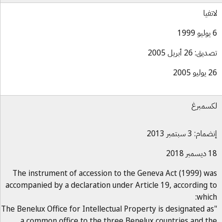
تفيا
ق: 26 أبريل 2005
و 2005
سمبرغ
ام: 3 سبتمبر 2013
بر 2018
The instrument of accession to the Geneva Act (1999) w
accompanied by a declaration under Article 19, according 
whic
"The Benelux Office for Intellectual Property is designated a
a common office to the three Benelux countries and t