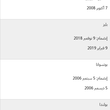
يز
ام: 9 نوفمبر 2018
تسوانا
ام: 5 سبتمبر 2006
لندا