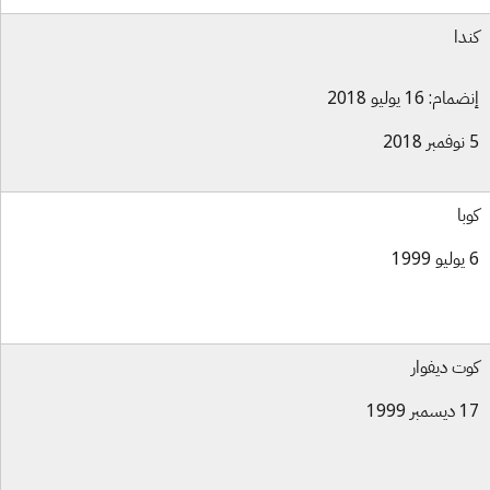
دا
ام: 16 يوليو 2018
با
ت ديفوار
بر 1999