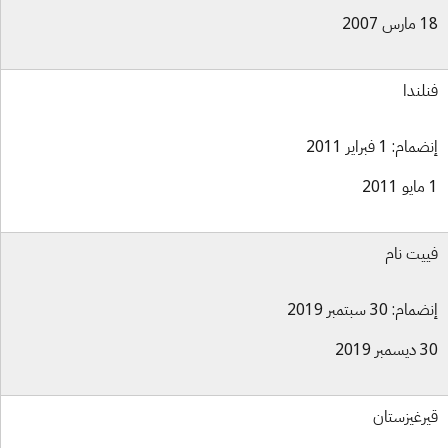
س 2007
لندا
ام: 1 فبراير 2011
يت نام
ام: 30 سبتمبر 2019
بر 2019
رغيزستان