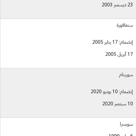
بر 2003
غافورة
ام: 17 يناير 2005
ل 2005
رينام
ام: 10 يونيو 2020
بر 2020
يسرا