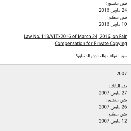
ص منشور :
ارس 2016
ص معمّم :
ارس 2016
Law No. 118/VIII/2016 of March 24, 2016, on Fai
Compensation for Private Copyin
ق المؤلف والحقوق المجاورة
200
دء النفاذ :
ارس 2007
ص منشور :
ارس 2007
ص معمّم :
ارس 2007