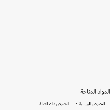
بلجيكا