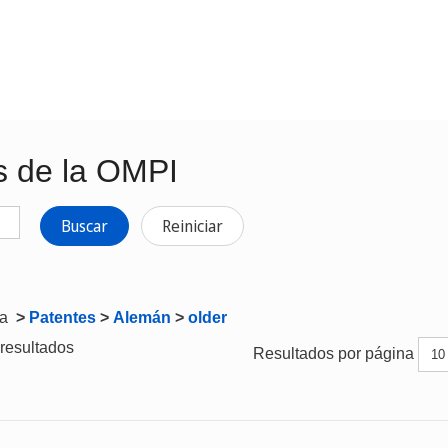
s de la OMPI
Buscar
Reiniciar
ta
>
Patentes
>
Alemán
>
older
resultados
Resultados por página