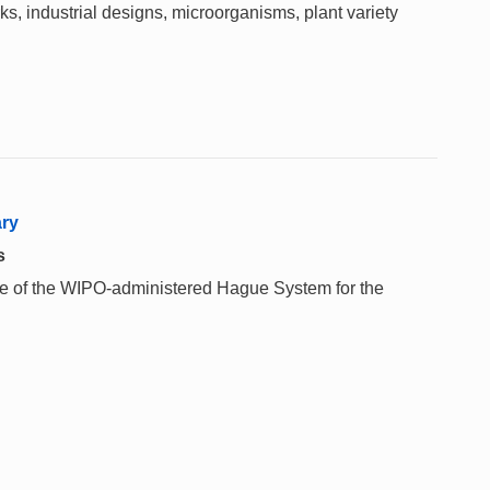
rks, industrial designs, microorganisms, plant variety
ary
s
 use of the WIPO-administered Hague System for the