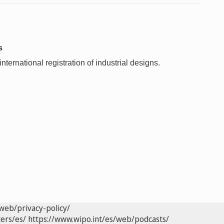
s
ternational registration of industrial designs.
web/privacy-policy/
ers/es/
https://www.wipo.int/es/web/podcasts/