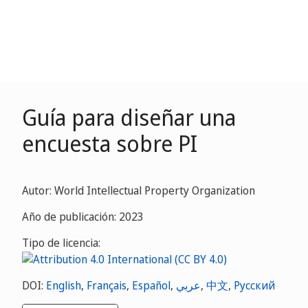
Guía para diseñar una
encuesta sobre PI
Autor: World Intellectual Property Organization
Año de publicación: 2023
Tipo de licencia:
DOI:
English
,
Français
,
Español
,
عربي
,
中文
,
Русский