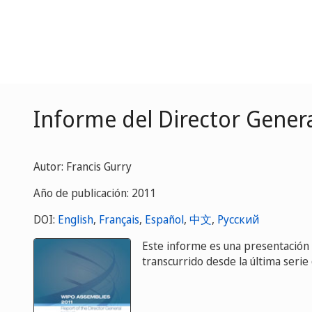
Informe del Director Genera
Autor: Francis Gurry
Año de publicación: 2011
DOI:
English
,
Français
,
Español
,
中文
,
Русский
Este informe es una presentación 
transcurrido desde la última seri