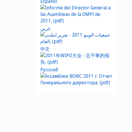
Español
عربي
中文
Русский