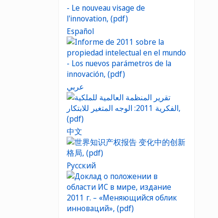
Español
عربي
中文
Русский