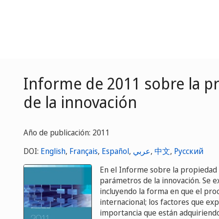
Informe de 2011 sobre la p
de la innovación
Año de publicación: 2011
DOI:
English
,
Français
,
Español
,
عربي
,
中文
,
Русский
En el Informe sobre la propiedad 
parámetros de la innovación. Se e
incluyendo la forma en que el pro
internacional; los factores que exp
importancia que están adquiriendo