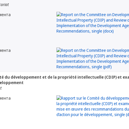
tariat
мента
мента
té du développement et de la propriété intellectuelle (CDIP) et 
éveloppement
at
мента