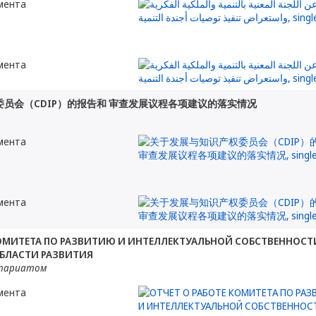
мента
мента
员会（CDIP）的报告和 审查发展议程各项建议的落实情况
мента
мента
КОМИТЕТА ПО РАЗВИТИЮ И ИНТЕЛЛЕКТУАЛЬНОЙ СОБСТВЕННОСТ
ОБЛАСТИ РАЗВИТИЯ
етариатом
мента