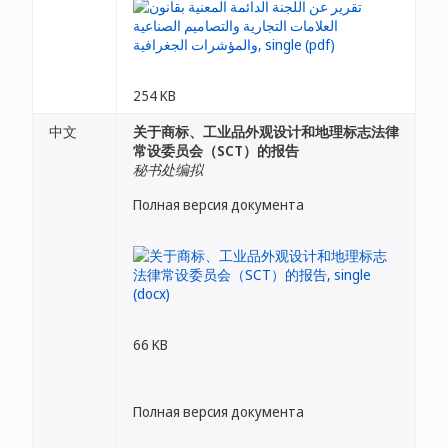
254 KB
中文
关于商标、工业品外观设计和地理标志法律
常设委员会（SCT）的报告
秘书处编拟
Полная версия документа
66 KB
Полная версия документа