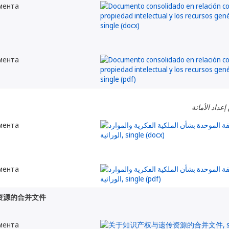
мента
мента
إعداد الأمانة
мента
мента
资源的合并文件
мента