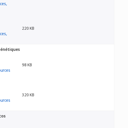
220 KB
génétiques
98 KB
320 KB
cos