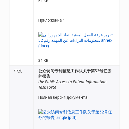
61 KB
Приложение 1
31 KB
中文
公众访问专利信息工作队关于第52号任务
的报告
the Public Access to Patent Information
Task Force
Полная версия документа