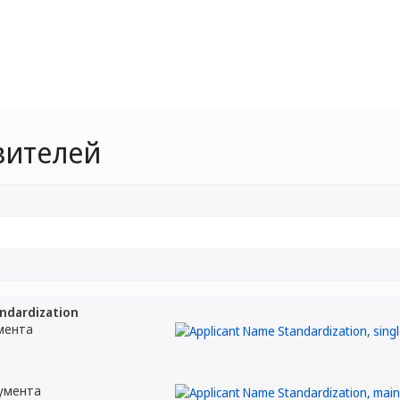
вителей
ndardization
мента
кумента