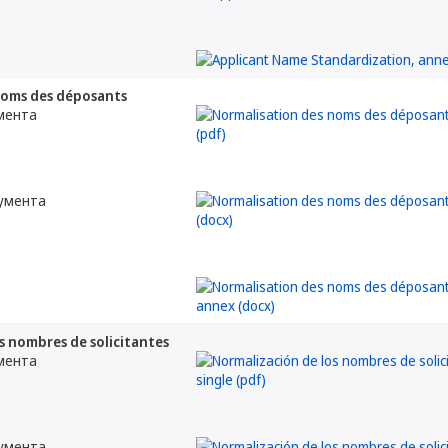
noms des déposants
мента
кумента
s nombres de solicitantes
мента
кумента