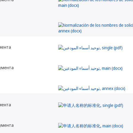
мента
кумента
мента
кумента