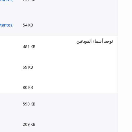
54 KB
توحيد أسماء المودعين
481 KB
69 KB
80 KB
590 KB
209 KB