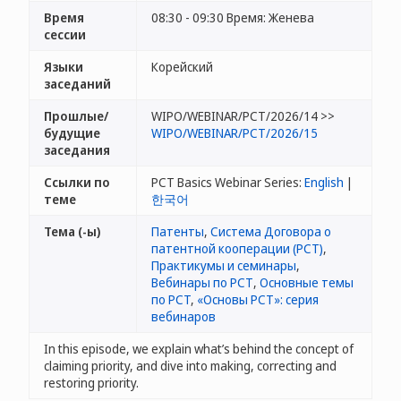
Время
08:30 - 09:30 Время: Женева
сессии
Языки
Корейский
заседаний
Прошлые/
WIPO/WEBINAR/PCT/2026/14 >>
будущие
WIPO/WEBINAR/PCT/2026/15
заседания
Ссылки по
PCT Basics Webinar Series:
English
|
теме
한국어
Тема (-ы)
Патенты
,
Система Договора о
патентной кооперации (РСТ)
,
Практикумы и семинары
,
Вебинары по РСТ
,
Основные темы
по PCT
,
«Основы РСТ»: серия
вебинаров
In this episode, we explain what’s behind the concept of
claiming priority, and dive into making, correcting and
restoring priority.