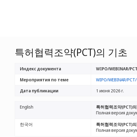
특허협력조약(PCT)의 기초
Индекс документа
WIPO/WEBINAR/PCT
Мероприятия по теме
WIPO/WEBINAR/PCT/
Дата публикации
1 июня 2026 г.
English
특허협력조약(PCT)의
Полная версия доку
한국어
특허협력조약(PCT)의
Полная версия доку