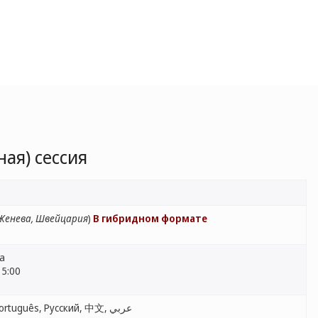
ая) сессия
Женева, Швейцария
)
В гибридном формате
ва
15:00
English, Français, Español, Português, Русский, 中文, عربي