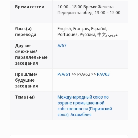
Время сессии
10:00 - 18:00 Время: Женева
Перерыв на обед: 13:00 – 15:00
Язык(и)
English, Français, Español,
перевода
Português, Русский, 中文, عربي
Другие
A/67
смежные/
параллельные
заседания
Прошлые/
P/A/61
>> P/A/62 >>
P/A/63
будущие
заседания
Тема (-ы)
Международный союз по
охране промышленной
собственности (Парижский
союз): Ассамблея