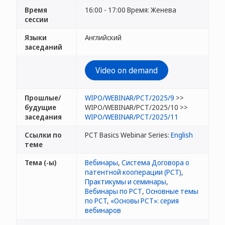
Время
16:00 - 17:00 Время: Женева
сессии
Языки
Английский
заседаний
Video on demand
Прошлые/
WIPO/WEBINAR/PCT/2025/9
>>
будущие
WIPO/WEBINAR/PCT/2025/10 >>
заседания
WIPO/WEBINAR/PCT/2025/11
Ссылки по
PCT Basics Webinar Series:
English
теме
Тема (-ы)
Вебинары
,
Система Договора о
патентной кооперации (РСТ)
,
Практикумы и семинары
,
Вебинары по РСТ
,
Основные темы
по PCT
,
«Основы РСТ»: серия
вебинаров