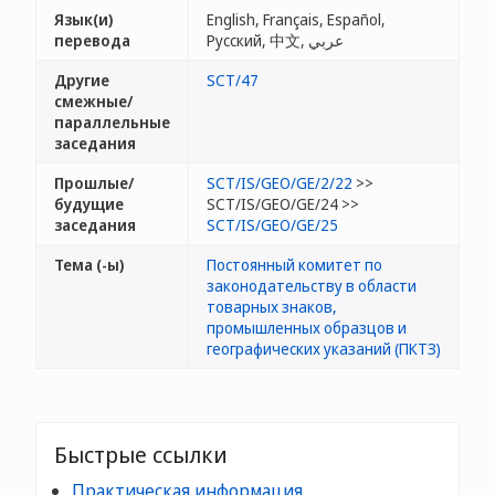
Язык(и)
English, Français, Español,
перевода
Русский, 中文, عربي
Другие
SCT/47
смежные/
параллельные
заседания
Прошлые/
SCT/IS/GEO/GE/2/22
>>
будущие
SCT/IS/GEO/GE/24 >>
заседания
SCT/IS/GEO/GE/25
Тема (-ы)
Постоянный комитет по
законодательству в области
товарных знаков,
промышленных образцов и
географических указаний (ПКТЗ)
Быстрые ссылки
Практическая информация