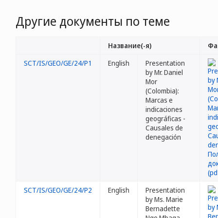
Другие документы по теме
Название(-я)
Фа
SCT/IS/GEO/GE/24/P1
English
Presentation
by Mr. Daniel
Mor
(Colombia):
Marcas e
indicaciones
geográficas -
Causales de
denegación
SCT/IS/GEO/GE/24/P2
English
Presentation
by Ms. Marie
Bernadette
Ngo Mbaga