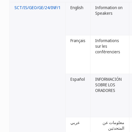
SCT/IS/GEO/GE/24/INF/1
English
Information on
Speakers
Français
Informations
sur les
conférenciers
Español
INFORMACIÓN
SOBRE LOS
ORADORES
معلومات عن
عربي
المتحدثين