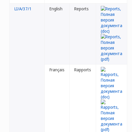
LI/A/37/1
English
Reports
Français
Rapports