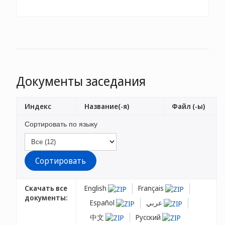
Документы заседания
Индекс
Название(-я)
Файл (-ы)
Сортировать по языку
Скачать все
English
Français
документы:
Español
عربي
中文
Русский