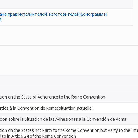
ане прав исполнителей, изготовителей фонограмм и
й
tion on the State of Adherence to the Rome Convention
rties à la Convention de Rome: situation actuelle
ción sobre la Situación de las Adhesiones a la Convención de Roma
ion on the States not Party to the Rome Convention but Party to the In
 to in Article 24 of the Rome Convention