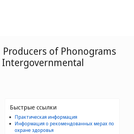
s, Producers of Phonograms
- Intergovernmental
Быстрые ссылки
Практическая информация
Информация о рекомендованных мерах по
охране здоровья