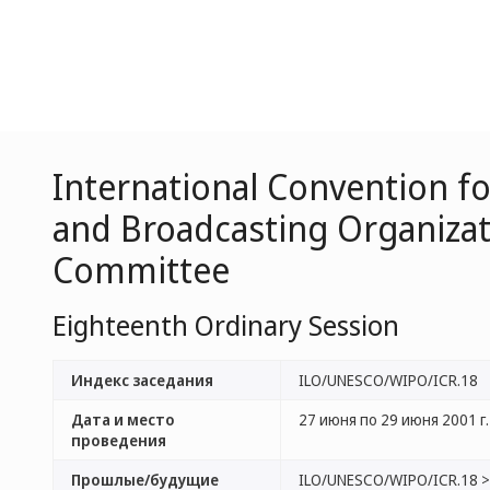
International Convention f
and Broadcasting Organizat
Committee
Eighteenth Ordinary Session
Индекс заседания
ILO/UNESCO/WIPO/ICR.18
Дата и место
27 июня по 29 июня 2001 г. 
проведения
Прошлые/будущие
ILO/UNESCO/WIPO/ICR.18 