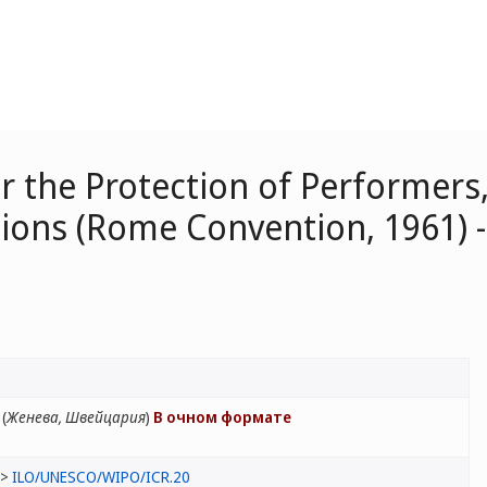
or the Protection of Performer
ions (Rome Convention, 1961) 
(
Женева, Швейцария
)
В очном формате
>>
ILO/UNESCO/WIPO/ICR.20