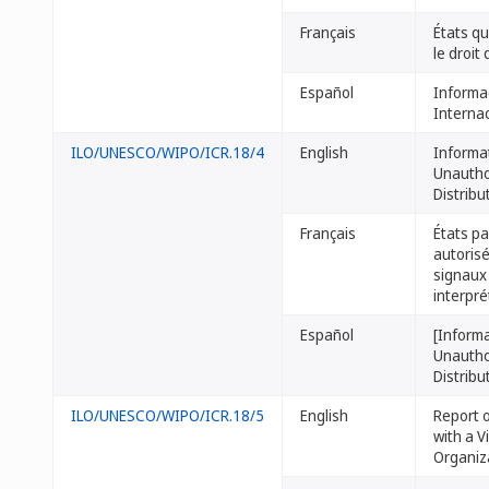
Français
États qu
le droit
Español
Informa
Interna
ILO/UNESCO/WIPO/ICR.18/4
English
Informa
Unautho
Distrib
Français
États p
autoris
signaux 
interpré
Español
[Inform
Unautho
Distrib
ILO/UNESCO/WIPO/ICR.18/5
English
Report o
with a 
Organiz