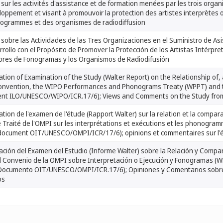
sur les activités d'assistance et de formation menées par les trois organi
oppement et visant à promouvoir la protection des artistes interprètes
ogrammes et des organismes de radiodiffusion
sobre las Actividades de las Tres Organizaciones en el Suministro de Asi
rollo con el Propósito de Promover la Protección de los Artistas Intérpre
ores de Fonogramas y los Organismos de Radiodifusión
tion of Examination of the Study (Walter Report) on the Relationship o
nvention, the WIPO Performances and Phonograms Treaty (WPPT) and
nt ILO/UNESCO/WIPO/ICR.17/6); Views and Comments on the Study fro
tion de l'examen de l'étude (Rapport Walter) sur la relation et la compa
 Traité de l'OMPI sur les interprétations et exécutions et les phonogram
document OIT/UNESCO/OMPI/ICR/17/6); opinions et commentaires sur l'é
ción del Examen del Estudio (Informe Walter) sobre la Relación y Compa
l Convenio de la OMPI sobre Interpretación o Ejecución y Fonogramas (WP
Documento OIT/UNESCO/OMPI/ICR.17/6); Opiniones y Comentarios sobre e
os