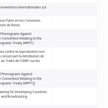
conventions internationales sur
son Parte en los Convenios
nción de Roma
of Phonograms Against
 Convention Relating to the
onograms Treaty (WPPT)
es contre la reproduction non
oncernant la distribution de
au Traité de l'OMPI sur les
of Phonograms Against
 Convention Relating to the
nograms Treaty (WPPT)]
raining for Developing Countries
s and Broadcasting