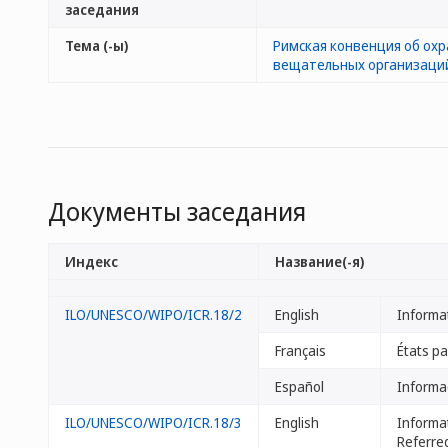
заседания
Тема (-ы)
Римская конвенция об охр
вещательных организаци
Документы заседания
Индекс
Название(-я)
ILO/UNESCO/WIPO/ICR.18/2
English
Informa
Français
États pa
Español
Informa
ILO/UNESCO/WIPO/ICR.18/3
English
Informat
Referred