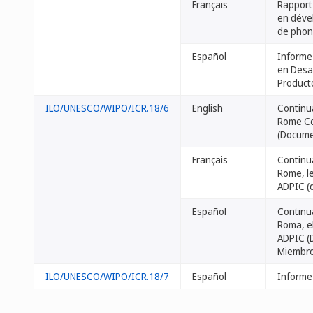
Français
Rapport 
en dével
de phon
Español
Informe 
en Desar
Product
ILO/UNESCO/WIPO/ICR.18/6
English
Continua
Rome Co
(Docume
Français
Continua
Rome, le
ADPIC (
Español
Continua
Roma, e
ADPIC (
Miembr
ILO/UNESCO/WIPO/ICR.18/7
Español
Informe