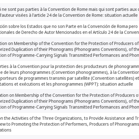
i ne sont pas parties à la Convention de Rome mais qui sont parties aux 
 d'auteur visées à l'article 24 de la Convention de Rome: situation actuelle
ción sobre los Estados que no son Parte en la Convención de Roma pero 
cionales de Derecho de Autor Mencionados en el Artículo 24 de la Conve
tion on Membership of the Convention for the Protection of Producers 
rized Duplication of their Phonograms (Phonograms Conventions), of the
ution of Programme-Carrying Signals Transmitted Performances and Ph
arties à la Convention pour la protection des producteurs de phonogramm
ée de leurs phonogrammes (Convention phonogrammes), à la Convention c
porteurs de programmes transmis par satellite (Convention satellites) et 
tations et exécutions et les phonogrammes (WPPT): situation actuelle
ation on Membership of the Convention for the Protection of Producers 
rized Duplication of their Phonograms (Phonograms Conventions), of the
ution of Programme-Carrying Signals Transmitted Performances and Pho
n the Activities of the Three Organizations, to Provide Assistance and T
View to Promoting the Protection of Performers, Producers of Phonogram
ations