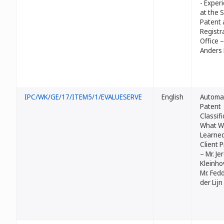
- Exper
at the 
Patent
Registr
Office –
Anders
IPC/WK/GE/17/ITEM5/1/EVALUESERVE
English
Automa
Patent
Classifi
What W
Learne
Client P
– Mr. Je
Kleinho
Mr. Fed
der Lijn