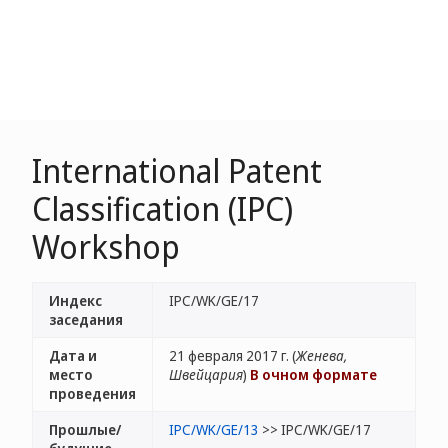
International Patent
Classification (IPC)
Workshop
Индекс
IPC/WK/GE/17
заседания
Дата и
21 февраля 2017 г. (
Женева,
место
Швейцария
)
В очном формате
проведения
Прошлые/
IPC/WK/GE/13
>> IPC/WK/GE/17