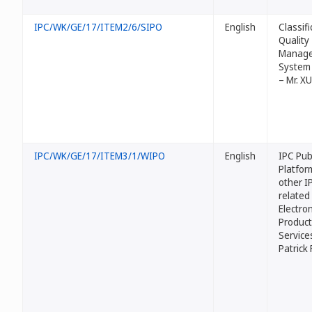
IPC/WK/GE/17/ITEM2/6/SIPO
English
Classifi
Quality
Manag
System 
– Mr. X
IPC/WK/GE/17/ITEM3/1/WIPO
English
IPC Pub
Platfor
other I
related
Electron
Product
Services
Patrick 