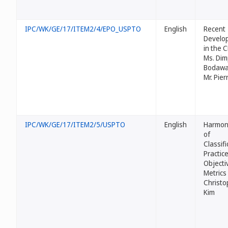
IPC/WK/GE/17/ITEM2/4/EPO_USPTO
English
Recent
Develo
in the 
Ms. Dim
Bodawa
Mr. Pier
IPC/WK/GE/17/ITEM2/5/USPTO
English
Harmon
of
Classifi
Practice
Objecti
Metrics 
Christo
Kim