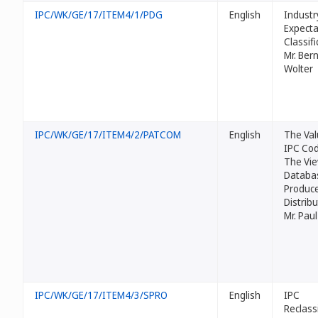
IPC/WK/GE/17/ITEM4/1/PDG
English
Industr
Expecta
Classifi
Mr. Ber
Wolter
IPC/WK/GE/17/ITEM4/2/PATCOM
English
The Val
IPC Cod
The Vie
Databa
Produc
Distribu
Mr. Pau
IPC/WK/GE/17/ITEM4/3/SPRO
English
IPC
Reclassi