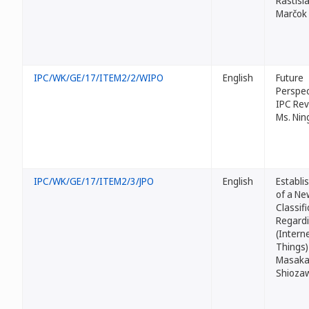
Rastisl
Marčok
IPC/WK/GE/17/ITEM2/2/WIPO
English
Future
Perspec
IPC Rev
Ms. Nin
IPC/WK/GE/17/ITEM2/3/JPO
English
Establi
of a Ne
Classifi
Regardi
(Interne
Things) 
Masaka
Shioza