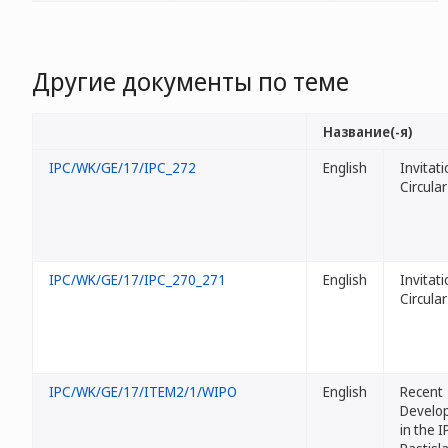
Другие документы по теме
Название(-я)
IPC/WK/GE/17/IPC_272
English
Invitati
Circular
IPC/WK/GE/17/IPC_270_271
English
Invitati
Circular
IPC/WK/GE/17/ITEM2/1/WIPO
English
Recent
Develo
in the I