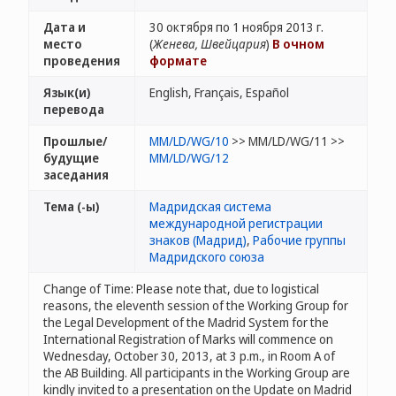
Дата и
30 октября по 1 ноября 2013 г.
место
(
Женева, Швейцария
)
В очном
проведения
формате
Язык(и)
English, Français, Español
перевода
Прошлые/
MM/LD/WG/10
>> MM/LD/WG/11 >>
будущие
MM/LD/WG/12
заседания
Тема (-ы)
Мадридская система
международной регистрации
знаков (Мадрид)
,
Рабочие группы
Мадридского союза
Change of Time: Please note that, due to logistical
reasons, the eleventh session of the Working Group for
the Legal Development of the Madrid System for the
International Registration of Marks will commence on
Wednesday, October 30, 2013, at 3 p.m., in Room A of
the AB Building. All participants in the Working Group are
kindly invited to a presentation on the Update on Madrid