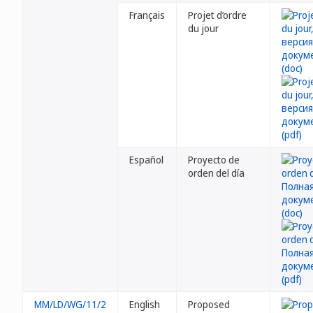
Français
Projet d’ordre
du jour
Español
Proyecto de
orden del día
MM/LD/WG/11/2
English
Proposed