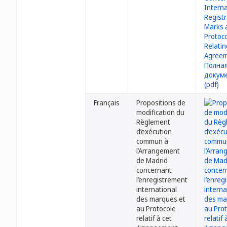
Français
Propositions de
modification du
Règlement
d’exécution
commun à
l’Arrangement
de Madrid
concernant
l’enregistrement
international
des marques et
au Protocole
relatif à cet