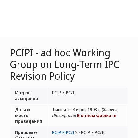
PCIPI - ad hoc Working
Group on Long-Term IPC
Revision Policy
Индекс
PCIPI/IPC/II
заседания
Дата и
1 июня по 4 июня 1993 г. (
Женева,
место
Швейцария
)
В очном формате
проведения
Прошлые/
PCIPI/IPC/I
>> PCIPI/IPC/II