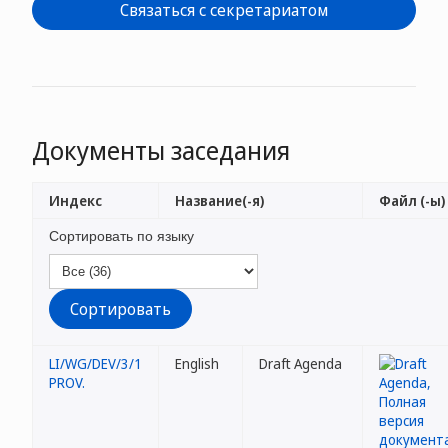
Связаться с секретариатом
Документы заседания
Индекс
Название(-я)
Файл (-ы)
Сортировать по языку
LI/WG/DEV/3/1
English
Draft Agenda
PROV.