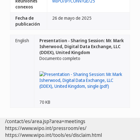
Reuniones
WIPO/IP/CONV/GE/25
conexos
Fecha de
26 de mayo de 2025
publicación
English
Presentation - Sharing Session: Mr. Mark
Isherwood, Digital Data Exchange, LLC
(DDEX), United Kingdom
Documento completo
70 KB
/contact/es/area.jsp?area=meetings
https://www.wipo.int/pressroom/es/
https://www.wipo.int/tools/es/disclaim.html