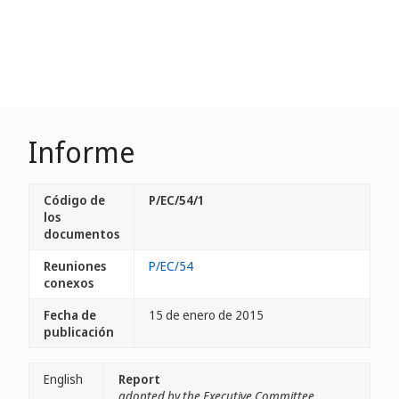
Informe
Código de
P/EC/54/1
los
documentos
Reuniones
P/EC/54
conexos
Fecha de
15 de enero de 2015
publicación
English
Report
adopted by the Executive Committee