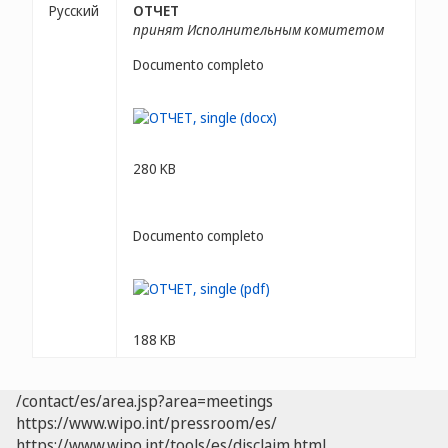
Русский
ОТЧЕТ
принят Исполнительным комитетом
Documento completo
280 KB
Documento completo
188 KB
/contact/es/area.jsp?area=meetings
https://www.wipo.int/pressroom/es/
https://www.wipo.int/tools/es/disclaim.html