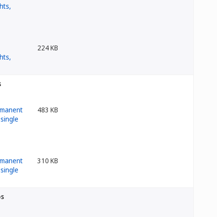
224 KB
s
483 KB
310 KB
os