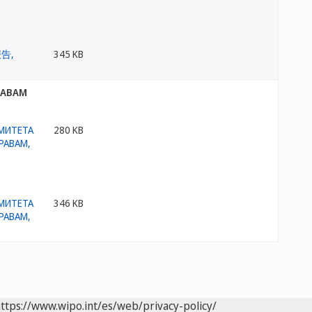
345 KB
РАВАМ
280 KB
346 KB
ttps://www.wipo.int/es/web/privacy-policy/