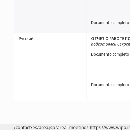
Documento completo
Русский
ОТЧЕТ О РАБОТЕ 
подготовлен Секр
Documento completo
Documento completo
/contact/es/area.jsp?area=meetings
https://www.wipo.i