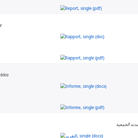
e
mblea
دته الجمعية