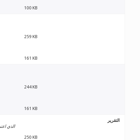
100 KB
259 KB
161 KB
244 KB
161 KB
التقرير
الذي اعتم
250 KB