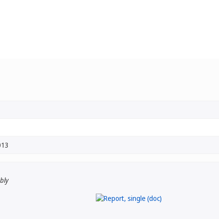
013
bly