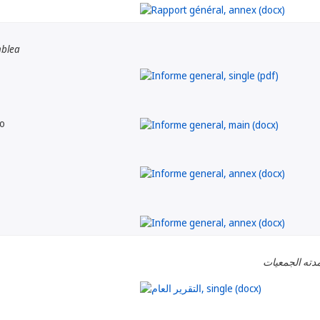
mblea
o
مدته الجمعيات