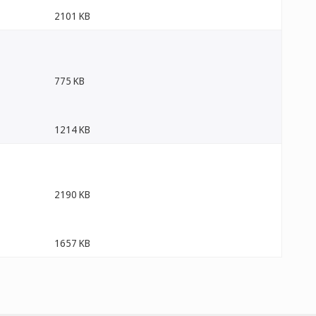
2101 KB
775 KB
1214 KB
2190 KB
1657 KB