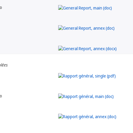
o
blées
o