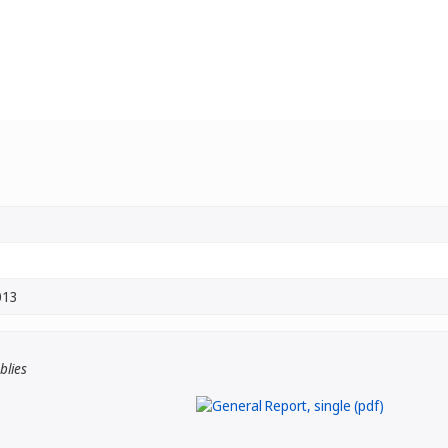
013
blies