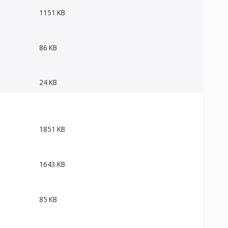
1151 KB
86 KB
24 KB
1851 KB
1643 KB
85 KB