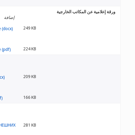
ورقة إعلامية عن المكاتب الخارجية
إضافة
249 KB
224 KB
209 KB
166 KB
281 KB