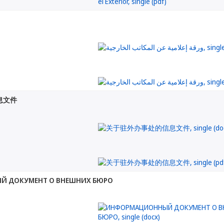
息文件
 ДОКУМЕНТ О ВНЕШНИХ БЮРО