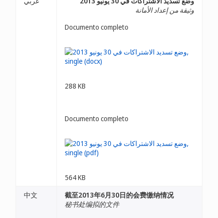
وضع تسديد الاشتراكات في 30 يونيو 2013
عربي
وثيقة من إعداد الأمانة
Documento completo
288 KB
Documento completo
564 KB
中文
截至2013年6月30日的会费缴纳情况
秘书处编拟的文件