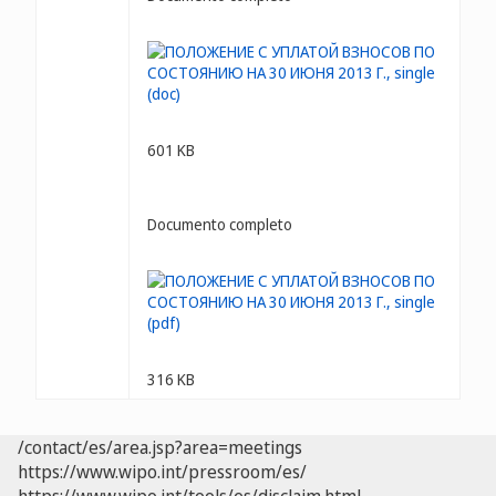
601 KB
Documento completo
316 KB
/contact/es/area.jsp?area=meetings
https://www.wipo.int/pressroom/es/