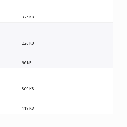
325 KB
226 KB
96 KB
300 KB
119 KB