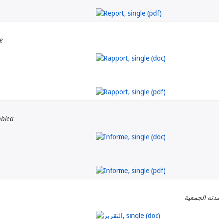
e
mblea
دته الجمعية