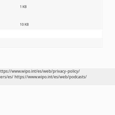
1 KB
10 KB
ttps://www.wipo.int/es/web/privacy-policy/
ers/es/
https://www.wipo.int/es/web/podcasts/