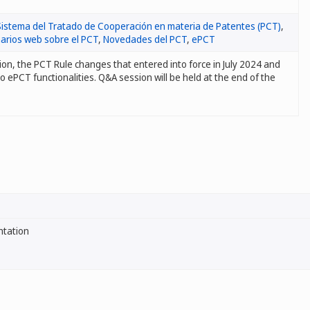
Sistema del Tratado de Cooperación en materia de Patentes (PCT)
,
arios web sobre el PCT
,
Novedades del PCT
,
ePCT
sion, the PCT Rule changes that entered into force in July 2024 and
to ePCT functionalities. Q&A session will be held at the end of the
ntation