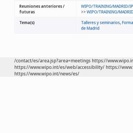
Reuniones anteriores /
WIPO/TRAINING/MADRID/IP
futuras
>>
WIPO/TRAINING/MADRID/
Tema(s)
Talleres y seminarios
,
Forma
de Madrid
/contact/es/area.jsp?area=meetings
https://www.wipo.i
https://www.wipo.int/es/web/accessibility/
https://www.
https://www.wipo.int/news/es/