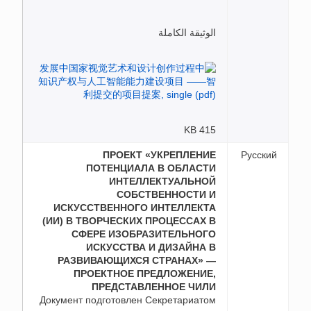
الوثيقة الكاملة
415 KB
ПРОЕКТ «УКРЕПЛЕНИЕ
Русский
ПОТЕНЦИАЛА В ОБЛАСТИ
ИНТЕЛЛЕКТУАЛЬНОЙ
СОБСТВЕННОСТИ И
ИСКУССТВЕННОГО ИНТЕЛЛЕКТА
(ИИ) В ТВОРЧЕСКИХ ПРОЦЕССАХ В
СФЕРЕ ИЗОБРАЗИТЕЛЬНОГО
ИСКУССТВА И ДИЗАЙНА В
РАЗВИВАЮЩИХСЯ СТРАНАХ» —
ПРОЕКТНОЕ ПРЕДЛОЖЕНИЕ,
ПРЕДСТАВЛЕННОЕ ЧИЛИ
Документ подготовлен Секретариатом