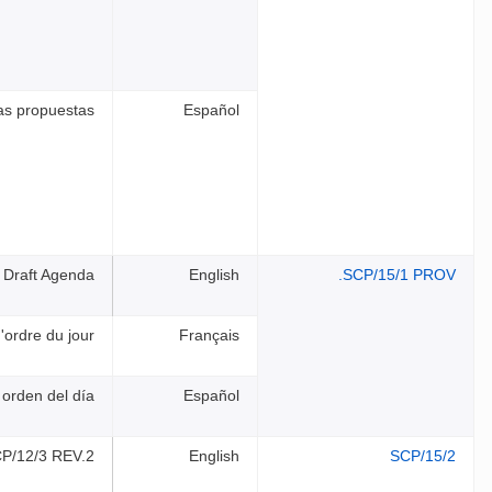
las propuestas
Español
Draft Agenda
English
SCP/15/1 PROV.
d'ordre du jour
Français
 orden del día
Español
CP/12/3 REV.2
English
SCP/15/2