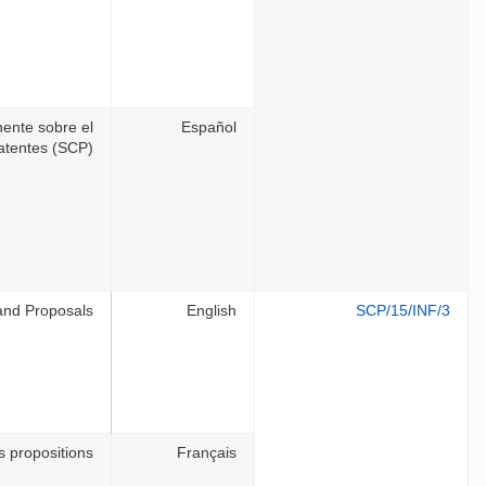
nente sobre el
Español
atentes (SCP)
and Proposals
English
SCP/15/INF/3
s propositions
Français