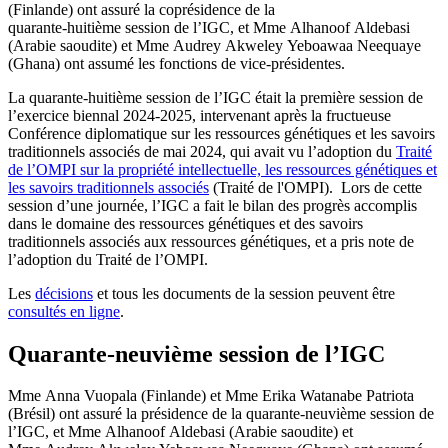
(Finlande) ont assuré la coprésidence de la
quarante‑huitième session de l’IGC, et Mme Alhanoof Aldebasi
(Arabie saoudite) et Mme Audrey Akweley Yeboawaa Neequaye
(Ghana) ont assumé les fonctions de vice-présidentes.
La quarante‑huitième session de l’IGC était la première session de
l’exercice biennal 2024‑2025, intervenant après la fructueuse
Conférence diplomatique sur les ressources génétiques et les savoirs
traditionnels associés de mai 2024, qui avait vu l’adoption du
Traité
de l’OMPI sur la propriété intellectuelle, les ressources génétiques et
les savoirs traditionnels associés
(Traité de l'OMPI). Lors de cette
session d’une journée, l’IGC a fait le bilan des progrès accomplis
dans le domaine des ressources génétiques et des savoirs
traditionnels associés aux ressources génétiques, et a pris note de
l’adoption du Traité de l’OMPI.
Les
décisions
et tous les documents de la session peuvent être
consultés en ligne
.
Quarante‑neuvième session de l’IGC
Mme Anna Vuopala (Finlande) et Mme Erika Watanabe Patriota
(Brésil) ont assuré la présidence de la quarante‑neuvième session de
l’IGC, et Mme Alhanoof Aldebasi (Arabie saoudite) et