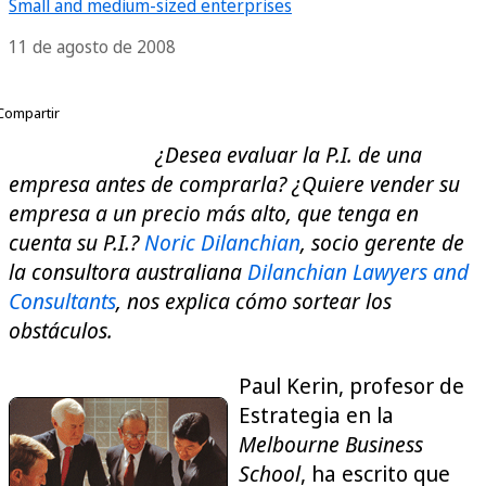
Small and medium-sized enterprises
11 de agosto de 2008
Compartir
¿Desea evaluar la P.I. de una
empresa antes de comprarla? ¿Quiere vender su
empresa a un precio más alto, que tenga en
cuenta su P.I.?
Noric Dilanchian
, socio gerente de
la consultora australiana
Dilanchian Lawyers and
Consultants
, nos explica cómo sortear los
obstáculos.
Paul Kerin, profesor de
Estrategia en la
Melbourne Business
School
, ha escrito que