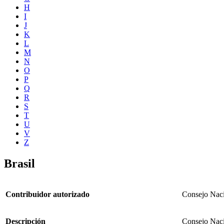
H
I
J
K
L
M
N
O
P
Q
R
S
T
U
V
Z
Brasil
Contribuidor autorizado
Consejo Nacio
Descripción
Consejo Nacio