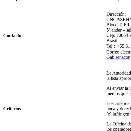
Dirección:
CNCP/SENACO
Bloco T, Ed.
5º andar – sa
Cep: 70064-9
Contacto
Brasil
Tel：+55 61 
Correo elect
Gab.senacon
La Autoridad 
la lista apro
Al enviar la 
medios que se
Los criterios
Criterios
línea y derec
[e] infringen
La Oficina de
los operadore