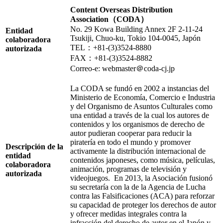
Content Overseas Distribution
Association
（CODA
）
No. 29 Kowa Building Annex 2F 2-11-24
Entidad
Tsukiji, Chuo-ku, Tokio 104-0045, Japón
colaboradora
TEL：+81-(3)3524-8880
autorizada
FAX：+81‑(3)3524-8882
Correo-e: webmaster＠coda-cj.jp
La CODA se fundó en 2002 a instancias del
Ministerio de Economía, Comercio e Industria
y del Organismo de Asuntos Culturales como
una entidad a través de la cual los autores de
contenidos y los organismos de derecho de
autor pudieran cooperar para reducir la
piratería en todo el mundo y promover
Descripción de la
activamente la distribución internacional de
entidad
contenidos japoneses, como música, películas,
colaboradora
animación, programas de televisión y
autorizada
videojuegos. En 2013, la Asociación fusionó
su secretaría con la de la Agencia de Lucha
contra las Falsificaciones (ACA) para reforzar
su capacidad de proteger los derechos de autor
y ofrecer medidas integrales contra la
infracción del derecho de autor en el Japón y