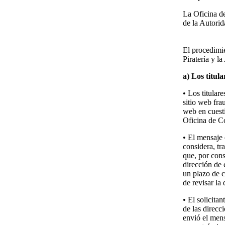
La Oficina de
de la Autorid
El procedimi
Piratería y l
a) Los titul
• Los titular
sitio web fra
web en cuesti
Oficina de Co
• El mensaje 
considera, tr
que, por cons
dirección de 
un plazo de c
de revisar la
• El solicita
de las direcc
envió el mens