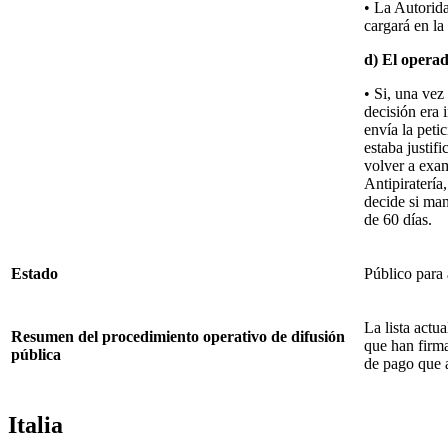
• La Autorida
cargará en la
d) El operado
• Si, una vez
decisión era 
envía la peti
estaba justif
volver a exam
Antipiratería
decide si mant
de 60 días.
Estado
Público para 
La lista actu
Resumen del procedimiento operativo de difusión
que han firma
pública
de pago que a
Italia