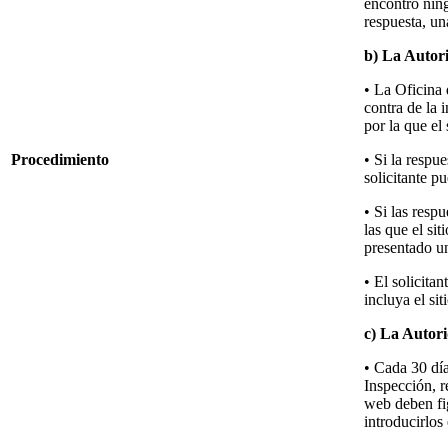
encontró ning
respuesta, un
b) La Autori
• La Oficina 
contra de la i
por la que el 
Procedimiento
• Si la respue
solicitante p
• Si las respu
las que el si
presentado un
• El solicita
incluya el sit
c) La Autori
• Cada 30 día
Inspección, r
web deben fig
introducirlos