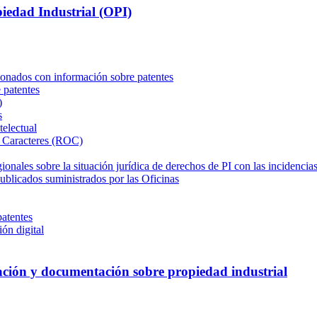
piedad Industrial (OPI)
ionados con información sobre patentes
 patentes
)
s
telectual
e Caracteres (ROC)
ionales sobre la situación jurídica de derechos de PI con las incidenci
ublicados suministrados por las Oficinas
patentes
ión digital
ación y documentación sobre propiedad industrial