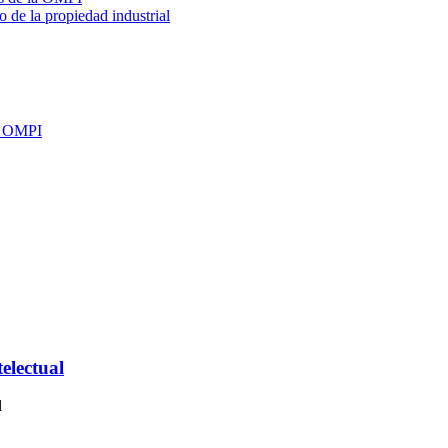
 de la propiedad industrial
la OMPI
telectual
l