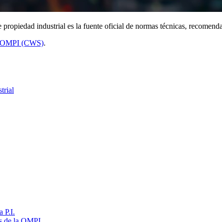
opiedad industrial es la fuente oficial de normas técnicas, recomenda
la OMPI (CWS)
.
trial
 P.I.
s de la OMPI