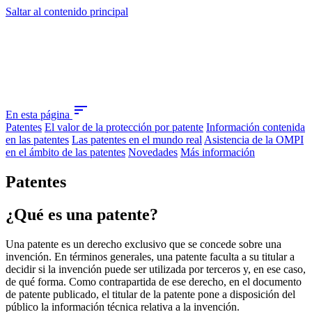
Saltar al contenido principal
sort
En esta página
Patentes
El valor de la protección por patente
Información contenida
en las patentes
Las patentes en el mundo real
Asistencia de la OMPI
en el ámbito de las patentes
Novedades
Más información
Patentes
¿Qué es una patente?
Una patente es un derecho exclusivo que se concede sobre una
invención. En términos generales, una patente faculta a su titular a
decidir si la invención puede ser utilizada por terceros y, en ese caso,
de qué forma. Como contrapartida de ese derecho, en el documento
de patente publicado, el titular de la patente pone a disposición del
público la información técnica relativa a la invención.