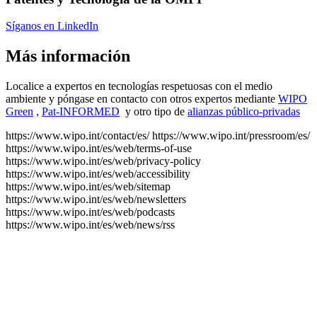
Síganos en LinkedIn
Más información
Localice a expertos en tecnologías respetuosas con el medio
ambiente y póngase en contacto con otros expertos mediante
WIPO
Green
,
Pat-INFORMED
y otro tipo de
alianzas público-privadas
https://www.wipo.int/contact/es/
https://www.wipo.int/pressroom/es/
https://www.wipo.int/es/web/terms-of-use
https://www.wipo.int/es/web/privacy-policy
https://www.wipo.int/es/web/accessibility
https://www.wipo.int/es/web/sitemap
https://www.wipo.int/es/web/newsletters
https://www.wipo.int/es/web/podcasts
https://www.wipo.int/es/web/news/rss